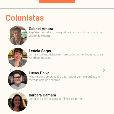
Colunistas
Gabriel Amora
Repórter de política, pós-graduado em escrita e criação, e
crítico de cinema.
Letícia Serpa
Jornalista e musicista em formação com enfoque na área
de crítica musical.
Lucas Paiva
Mestre em Comunicação e jornalista com experiência em
metodologia de pesquisa.
Barbara Câmara
Jornalista e entusiasta de filmes de terror.