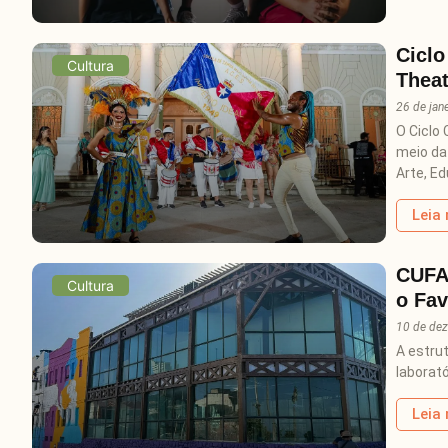
Ciclo
Cultura
Theat
26 de jan
O Ciclo
meio da 
Arte, E
Leia
CUFA 
Cultura
o Fav
10 de de
A estru
laborató
Leia