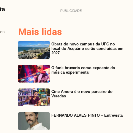
ta
PUBLICIDADE
Mais lidas
es,
Obras do novo campus da UFC no
local do Acquário serão concluídas em
2027
O funk bruxaria como expoente da
música experimental
Cine Amora é o novo parceiro do
Veredas
FERNANDO ALVES PINTO – Entrevista