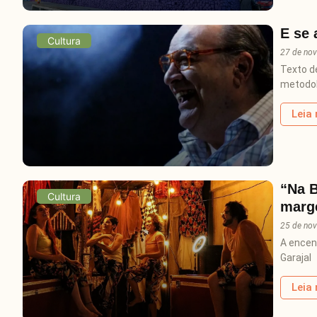
E se 
Cultura
27 de no
Texto d
metodol
Leia
“Na B
Cultura
marge
25 de no
A encen
Garajal
Leia