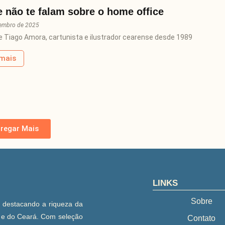
 não te falam sobre o home office
tembro de 2025
e Tiago Amora, cartunista e ilustrador cearense desde 1989
 mais
regar Mais
LINKS
Sobre
, destacando a riqueza da
e e do Ceará. Com seleção
Contato