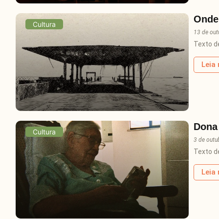
Onde
Cultura
13 de out
Texto d
Leia
Dona 
Cultura
3 de outu
Texto de
Leia