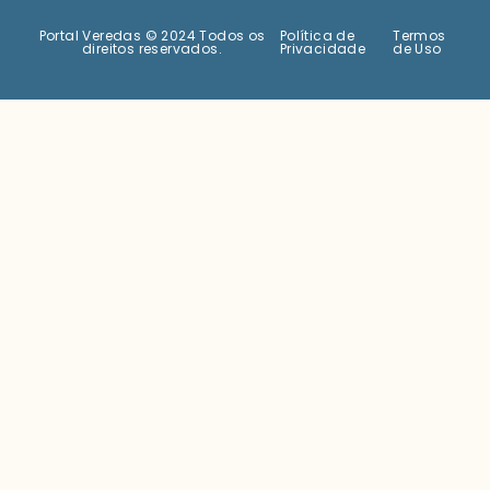
Portal Veredas © 2024 Todos os
Política de
Termos
direitos reservados.
Privacidade
de Uso