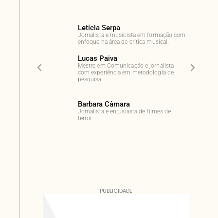
Letícia Serpa
Jornalista e musicista em formação com
enfoque na área de crítica musical.
Lucas Paiva
Mestre em Comunicação e jornalista
com experiência em metodologia de
pesquisa.
Barbara Câmara
Jornalista e entusiasta de filmes de
terror.
PUBLICIDADE