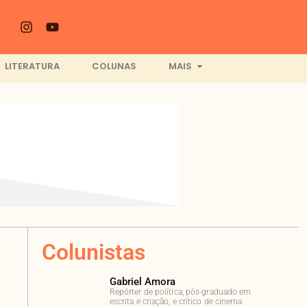
LITERATURA
COLUNAS
MAIS
Colunistas
Gabriel Amora
Repórter de política, pós-graduado em
escrita e criação, e crítico de cinema.