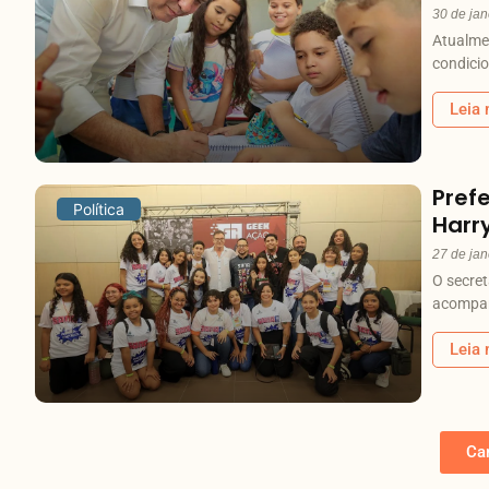
30 de jan
Atualme
condici
Leia 
Pref
Política
Harr
27 de jan
O secret
acompan
Leia 
Ca