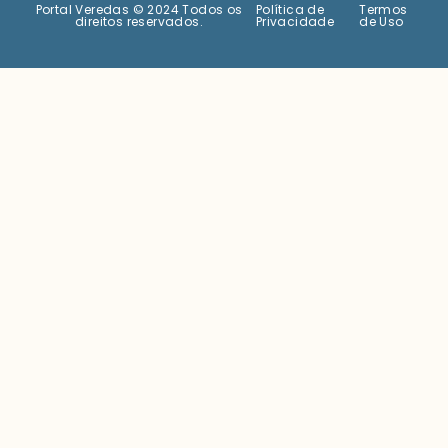
Portal Veredas © 2024 Todos os
Política de
Termos
direitos reservados.
Privacidade
de Uso