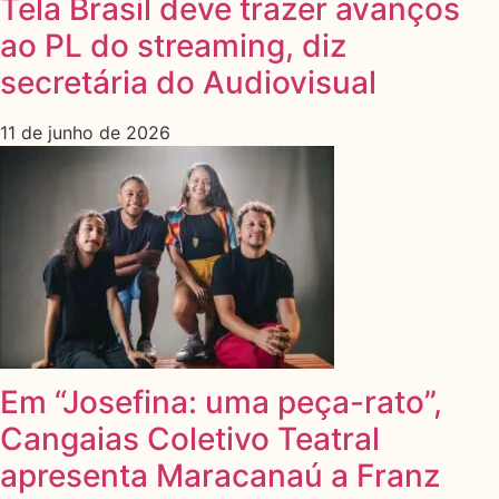
Tela Brasil deve trazer avanços
ao PL do streaming, diz
secretária do Audiovisual
11 de junho de 2026
Em “Josefina: uma peça-rato”,
Cangaias Coletivo Teatral
apresenta Maracanaú a Franz