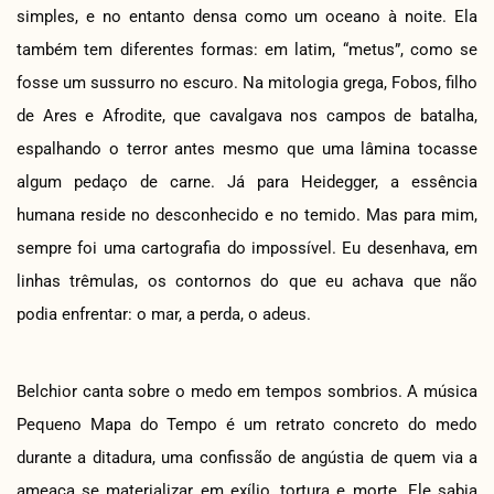
simples, e no entanto densa como um oceano à noite. Ela
também tem diferentes formas: em latim, “metus”, como se
fosse um sussurro no escuro. Na mitologia grega, Fobos, filho
de Ares e Afrodite, que cavalgava nos campos de batalha,
espalhando o terror antes mesmo que uma lâmina tocasse
algum pedaço de carne. Já para Heidegger, a essência
humana reside no desconhecido e no temido. Mas para mim,
sempre foi uma cartografia do impossível. Eu desenhava, em
linhas trêmulas, os contornos do que eu achava que não
podia enfrentar: o mar, a perda, o adeus.
Belchior canta sobre o medo em tempos sombrios. A música
Pequeno Mapa do Tempo é um retrato concreto do medo
durante a ditadura, uma confissão de angústia de quem via a
ameaça se materializar em exílio, tortura e morte. Ele sabia