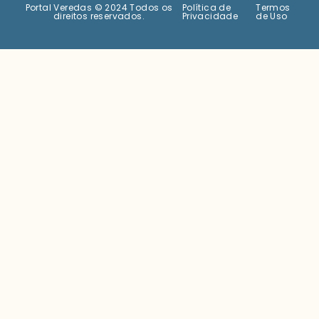
Portal Veredas © 2024 Todos os
Política de
Termos
direitos reservados.
Privacidade
de Uso