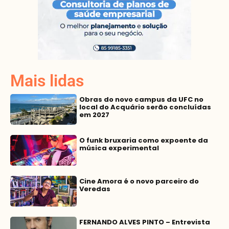
Mais lidas
Obras do novo campus da UFC no
local do Acquário serão concluídas
em 2027
O funk bruxaria como expoente da
música experimental
Cine Amora é o novo parceiro do
Veredas
FERNANDO ALVES PINTO – Entrevista