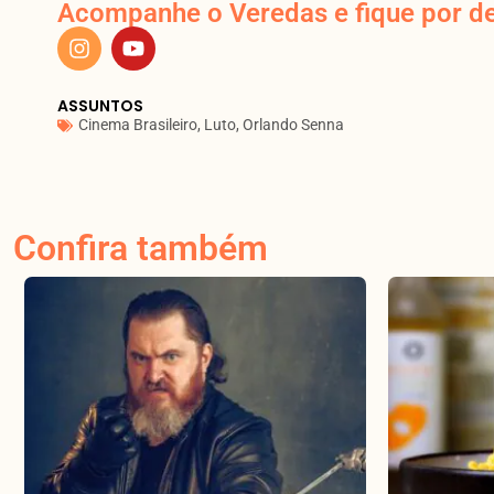
Acompanhe o Veredas e fique por de
ASSUNTOS
Cinema Brasileiro
,
Luto
,
Orlando Senna
Confira também