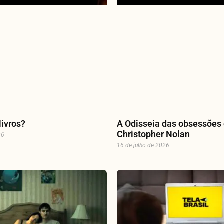
livros?
A Odisseia das obsessões
Christopher Nolan
26
16 de julho de 2026