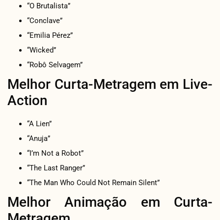
“O Brutalista”
“Conclave”
“Emilia Pérez”
“Wicked”
“Robô Selvagem”
Melhor Curta-Metragem em Live-
Action
“A Lien”
“Anuja”
“I’m Not a Robot”
“The Last Ranger”
“The Man Who Could Not Remain Silent”
Melhor Animação em Curta-
Metragem