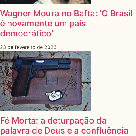
Wagner Moura no Bafta: ‘O Brasil
é novamente um país
democrático’
23 de fevereiro de 2026
Fé Morta: a deturpação da
palavra de Deus e a confluência