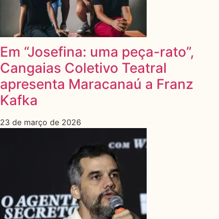
Em “Josefina: uma peça-rato”,
Cangaias Coletivo Teatral
apresenta Maracanaú a Franz
Kafka
23 de março de 2026