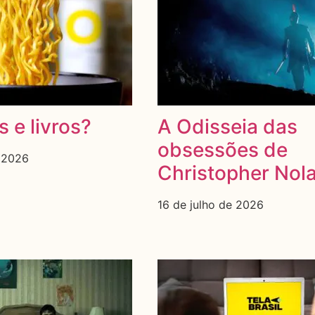
s e livros?
A Odisseia das
obsessões de
e 2026
Christopher Nol
16 de julho de 2026