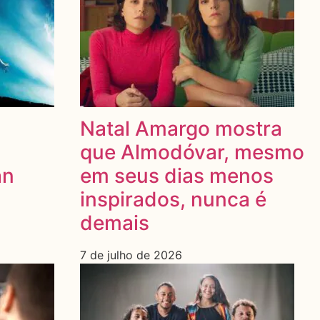
Natal Amargo mostra
que Almodóvar, mesmo
an
em seus dias menos
inspirados, nunca é
demais
7 de julho de 2026