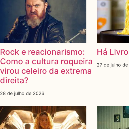
Rock e reacionarismo:
Há Livro
Como a cultura roqueira
27 de julho d
virou celeiro da extrema
direita?
28 de julho de 2026