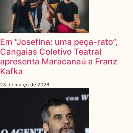
Em “Josefina: uma peça-rato”,
Cangaias Coletivo Teatral
apresenta Maracanaú a Franz
Kafka
23 de março de 2026