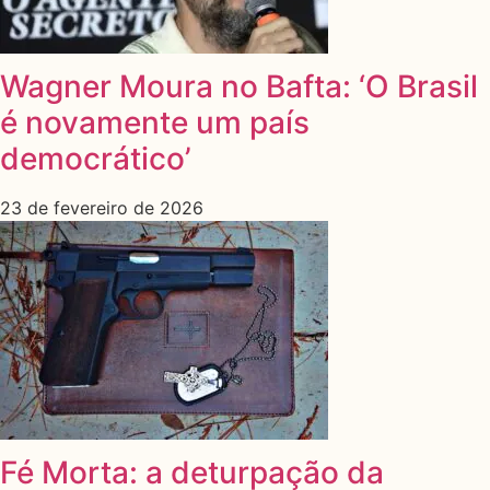
Wagner Moura no Bafta: ‘O Brasil
é novamente um país
democrático’
23 de fevereiro de 2026
Fé Morta: a deturpação da