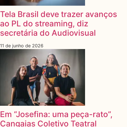
Tela Brasil deve trazer avanços
ao PL do streaming, diz
secretária do Audiovisual
11 de junho de 2026
Em “Josefina: uma peça-rato”,
Cangaias Coletivo Teatral