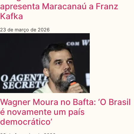
apresenta Maracanaú a Franz
Kafka
23 de março de 2026
Wagner Moura no Bafta: ‘O Brasil
é novamente um país
democrático’