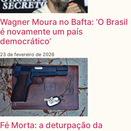
Wagner Moura no Bafta: ‘O Brasil
é novamente um país
democrático’
23 de fevereiro de 2026
Fé Morta: a deturpação da