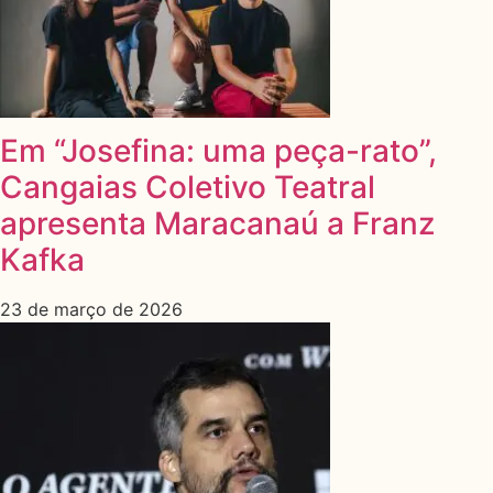
Em “Josefina: uma peça-rato”,
Cangaias Coletivo Teatral
apresenta Maracanaú a Franz
Kafka
23 de março de 2026