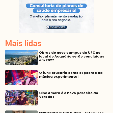
Mais lidas
Obras do novo campus da UFC no
local do Acquário serão concluídas
em 2027
O funk bruxaria como expoente da
música experimental
Cine Amora é o novo parceiro do
Veredas