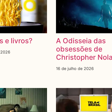
s e livros?
A Odisseia das
obsessões de
e 2026
Christopher Nol
16 de julho de 2026