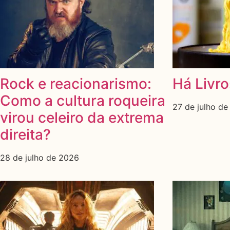
Rock e reacionarismo:
Há Livro
Como a cultura roqueira
27 de julho d
virou celeiro da extrema
direita?
28 de julho de 2026