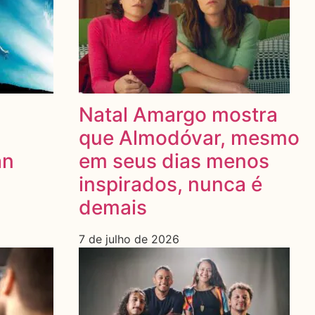
Natal Amargo mostra
que Almodóvar, mesmo
an
em seus dias menos
inspirados, nunca é
demais
7 de julho de 2026