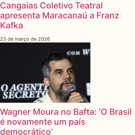
Cangaias Coletivo Teatral
apresenta Maracanaú a Franz
Kafka
23 de março de 2026
Wagner Moura no Bafta: ‘O Brasil
é novamente um país
democrático’