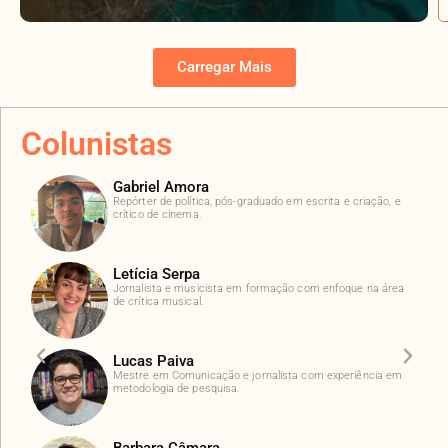
Carregar Mais
Colunistas
Gabriel Amora
Repórter de política, pós-graduado em escrita e criação, e
crítico de cinema.
Letícia Serpa
Jornalista e musicista em formação com enfoque na área
de crítica musical.
Lucas Paiva
Mestre em Comunicação e jornalista com experiência em
metodologia de pesquisa.
Barbara Câmara