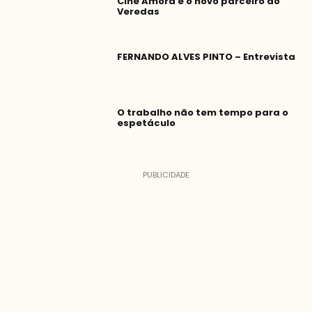
Cine Amora é o novo parceiro do
Veredas
FERNANDO ALVES PINTO – Entrevista
O trabalho não tem tempo para o
espetáculo
n
PUBLICIDADE