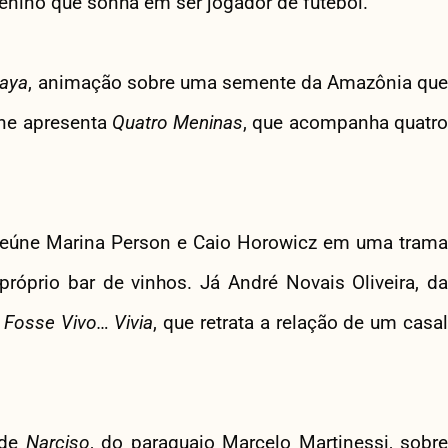
enino que sonha em ser jogador de futebol.
aya
, animação sobre uma semente da Amazônia qu
ane apresenta
Quatro Meninas
, que acompanha quatr
, reúne Marina Person e Caio Horowicz em uma trama
róprio bar de vinhos. Já André Novais Oliveira, da
 Fosse Vivo… Vivia
, que retrata a relação de um casal
 de
Narciso
, do paraguaio Marcelo Martinessi, sobre