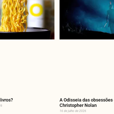
livros?
A Odisseia das obsessões
Christopher Nolan
26
16 de julho de 2026